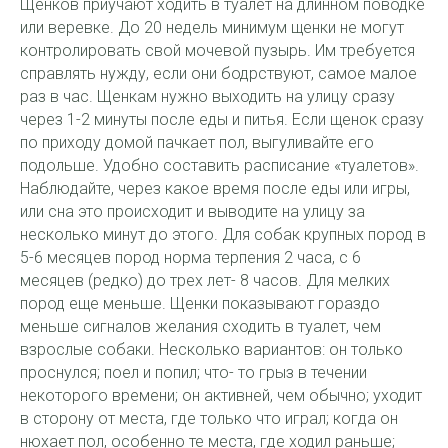
Щенков приучают ходить в туалет на длинном поводке
или веревке. До 20 недель минимум щенки не могут
контролировать свой мочевой пузырь. Им требуется
справлять нужду, если они бодрствуют, самое малое
раз в час. Щенкам нужно выходить на улицу сразу
через 1-2 минуты после еды и питья. Если щенок сразу
по приходу домой пачкает пол, выгуливайте его
подольше. Удобно составить расписание «туалетов».
Наблюдайте, через какое время после еды или игры,
или сна это происходит и выводите на улицу за
несколько минут до этого. Для собак крупных пород в
5-6 месяцев пород норма терпения 2 часа, с 6
месяцев (редко) до трех лет- 8 часов. Для мелких
пород еще меньше. Щенки показывают гораздо
меньше сигналов желания сходить в туалет, чем
взрослые собаки. Несколько вариантов: он только
проснулся; поел и попил; что- то грыз в течении
некоторого времени; он активней, чем обычно; уходит
в сторону от места, где только что играл; когда он
нюхает пол, особенно те места, где ходил раньше;